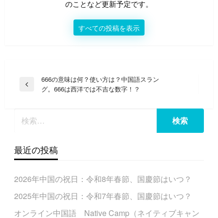
のことなど更新予定です。
すべての投稿を表示
投
666の意味は何？使い方は？中国語スラン
前
グ。666は西洋では不吉な数字！？
稿
の
ナ
投
稿
ビ
ゲ
ー
最近の投稿
シ
ョ
2026年中国の祝日：令和8年春節、国慶節はいつ？
ン
2025年中国の祝日：令和7年春節、国慶節はいつ？
オンライン中国語 Native Camp（ネイティブキャン