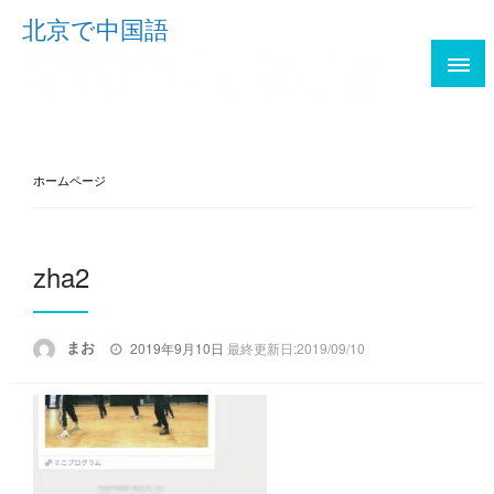
Skip
北京で中国語
to
三十路OLが会社辞めて北京で勉強中。中国語、
content
HSK、中国ネタ、アプリなどを書き綴ります。
ホームページ
zha2
投
まお
2019年9月10日
最終更新日:2019/09/10
稿
日: