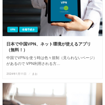
VPN
各種手続き
日本で中国VPN、ネット環境が使えるアプリ
（無料！）
中国でVPNを使う時は色々規制（見られないページ）
があるので VPN利用される方…
投
2024年1月11日
まお
稿
日: