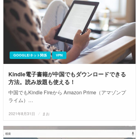
GOOGLE/ネット関係
VPN
Kindle電子書籍が中国でもダウンロードできる
方法。読み放題も使える！
中国でもKindle Fireから Amazon Prime（アマゾンプ
ライム）…
投
2021年8月31日
まお
稿
日: