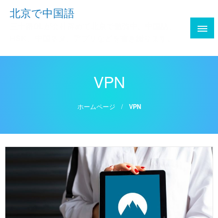
Skip
北京で中国語
to
三十路OLが会社辞めて北京で勉強中。中国語、
content
HSK、中国ネタ、アプリなどを書き綴ります。
VPN
ホームページ
VPN