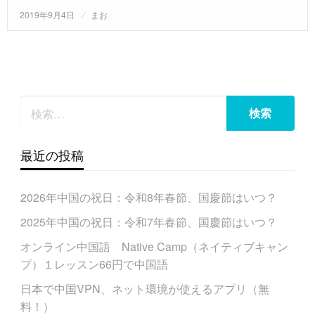
投
2019年9月4日
まお
稿
日:
最近の投稿
2026年中国の祝日：令和8年春節、国慶節はいつ？
2025年中国の祝日：令和7年春節、国慶節はいつ？
オンライン中国語 Native Camp（ネイティブキャン
プ）１レッスン66円で中国語
日本で中国VPN、ネット環境が使えるアプリ（無
料！）