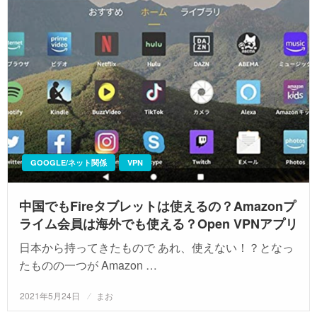
GOOGLE/ネット関係
VPN
中国でもFireタブレットは使えるの？Amazonプ
ライム会員は海外でも使える？Open VPNアプリ
日本から持ってきたもので あれ、使えない！？となっ
たものの一つが Amazon …
投
2021年5月24日
まお
稿
日: