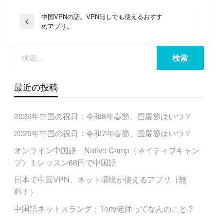
投
中国VPNの話。VPN無しでも使えるおすす
前
めアプリ。
稿
の
ナ
投
稿
ビ
ゲ
ー
最近の投稿
シ
ョ
2026年中国の祝日：令和8年春節、国慶節はいつ？
ン
2025年中国の祝日：令和7年春節、国慶節はいつ？
オンライン中国語 Native Camp（ネイティブキャン
プ）１レッスン66円で中国語
日本で中国VPN、ネット環境が使えるアプリ（無
料！）
中国語ネットスラング：Tony老师ってなんのこと？