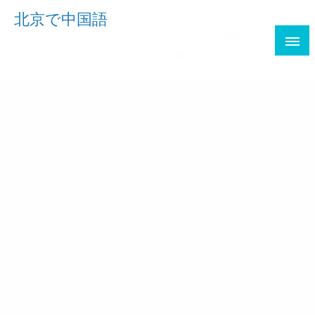
Skip
北京で中国語
to
三十路OLが会社辞めて北京で勉強中。中国語、
content
HSK、中国ネタ、アプリなどを書き綴ります。