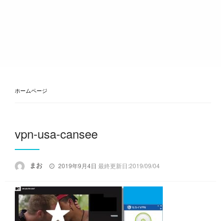
ホームページ
vpn-usa-cansee
投
まお
2019年9月4日
最終更新日:2019/09/04
稿
日: