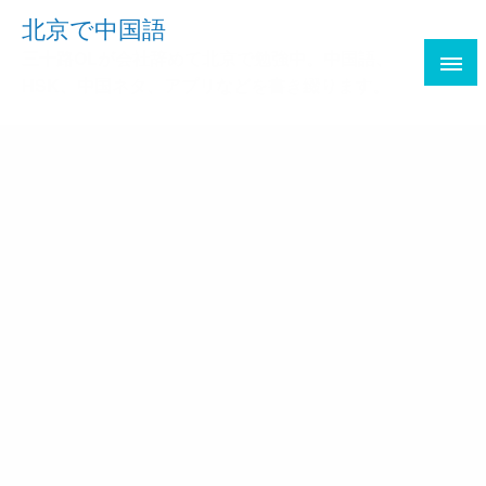
Skip
北京で中国語
to
三十路OLが会社辞めて北京で勉強中。中国語、
content
HSK、中国ネタ、アプリなどを書き綴ります。