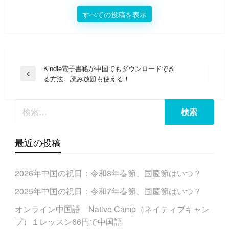
すべての投稿を表示
投
Kindle電子書籍が中国でもダウンロードでき
前
る方法。読み放題も使える！
稿
の
ナ
投
稿
ビ
ゲ
ー
最近の投稿
シ
ョ
2026年中国の祝日：令和8年春節、国慶節はいつ？
ン
2025年中国の祝日：令和7年春節、国慶節はいつ？
オンライン中国語 Native Camp（ネイティブキャン
プ）１レッスン66円で中国語