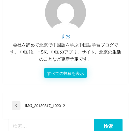
まお
会社を辞めて北京で中国語を学ぶ中国語学習ブログで
す。 中国語、HSK、中国のアプリ、サイト、北京の生活
のことなど更新予定です。
すべての投稿を表示
投
IMG_20180817_192012
前
稿
の
投
ナ
稿
ビ