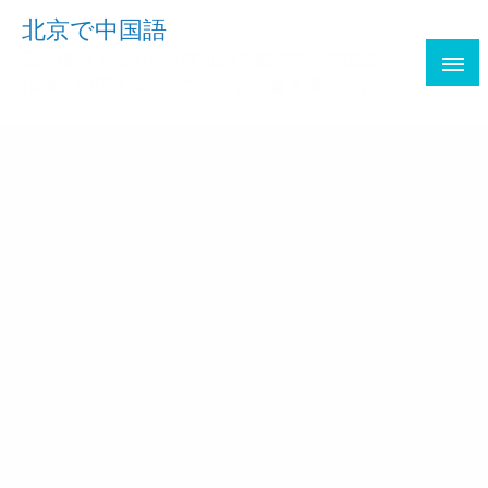
Skip
北京で中国語
to
三十路OLが会社辞めて北京で勉強中。中国語、
content
HSK、中国ネタ、アプリなどを書き綴ります。