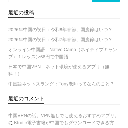
ゲ
最近の投稿
ー
シ
2026年中国の祝日：令和8年春節、国慶節はいつ？
ョ
ン
2025年中国の祝日：令和7年春節、国慶節はいつ？
オンライン中国語 Native Camp（ネイティブキャン
プ）１レッスン66円で中国語
日本で中国VPN、ネット環境が使えるアプリ（無
料！）
中国語ネットスラング：Tony老师ってなんのこと？
最近のコメント
中国VPNの話。VPN無しでも使えるおすすめアプリ。
に
Kindle電子書籍が中国でもダウンロードできる方