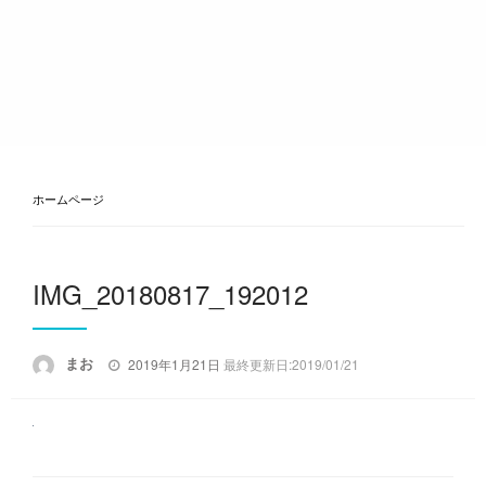
ホームページ
IMG_20180817_192012
投
まお
2019年1月21日
最終更新日:2019/01/21
稿
日: