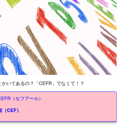
とかいてあるの？「CEFR」でなくて！？
CEFR（セフアール）
（CEF）