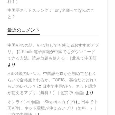
料！）
中国語ネットスラング：Tony老师ってなんのこ
と？
最近のコメント
中国VPNの話。VPN無しでも使えるおすすめアプ
リ。
に
Kindle電子書籍が中国でもダウンロード
できる方法。読み放題も使える！ | 北京で中国語
より
HSK4級のレベル。中国語ゼロから初めてどれく
らいで合格点とれるか。TOEIC、英検だとどれく
らいのレベル？
に
日本で中国VPN、ネット環境
が使えるアプリ（無料！） | 北京で中国語
より
オンライン中国語 Skype(スカイプ)
に
日本で中
国VPN、ネット環境が使えるアプリ（無料！） |
北京で中国語
より