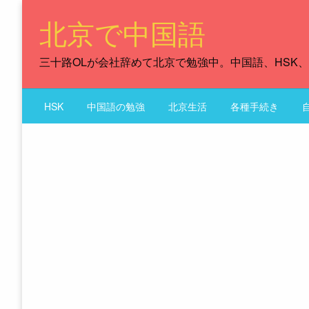
Skip
北京で中国語
to
content
三十路OLが会社辞めて北京で勉強中。中国語、HSK
HSK
中国語の勉強
北京生活
各種手続き