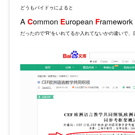
どうもバイドゥによると
A
ommon
uropean
ramework
C
E
F
だったので”R”をいれてるか入れてないかの違いで、