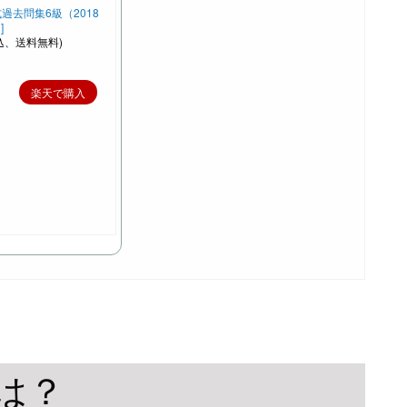
過去問集6級（2018
]
込、送料無料)
楽天で購入
ルは？