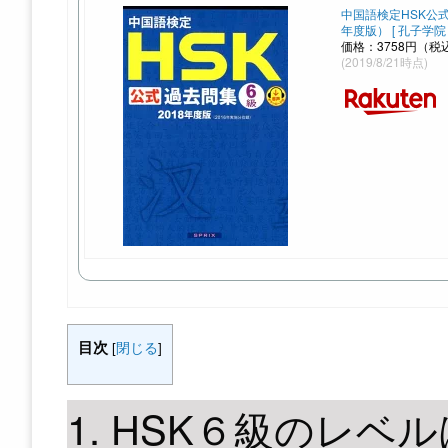
中国語検定HSK公式
年度版） [ 孔子学院 
価格：3758円（税
(2019/8/21時点)
目次
[
閉じる
]
1. HSK６級のレベ