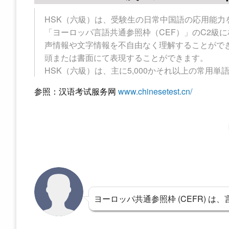
HSK（六級）は、受験生の日常中国語の応用能
「ヨーロッパ言語共通参照枠（CEF）」のC2級
声情報や文字情報を不自由なく理解することがで
頭または書面にて表現することができます。
HSK（六級）は、主に5,000かそれ以上の常用
参照：汉语考试服务网
www.chinesetest.cn/
ヨーロッパ共通参照枠 (CEFR) 