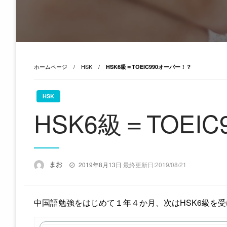
ホームページ
HSK
HSK6級＝TOEIC990オーバー！？
HSK
HSK6級＝TOEI
投
まお
2019年8月13日
最終更新日:2019/08/21
稿
日:
中国語勉強をはじめて１年４か月、次はHSK6級を