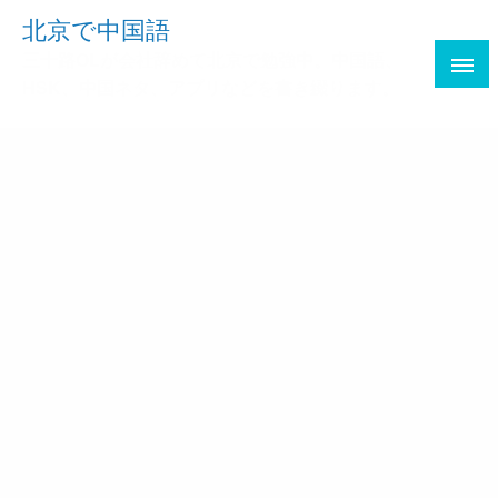
Skip
北京で中国語
to
三十路OLが会社辞めて北京で勉強中。中国語、
content
HSK、中国ネタ、アプリなどを書き綴ります。