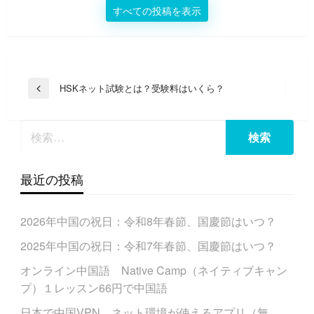
すべての投稿を表示
投
HSKネット試験とは？受験料はいくら？
前
稿
の
投
ナ
稿
ビ
ゲ
最近の投稿
ー
シ
2026年中国の祝日：令和8年春節、国慶節はいつ？
ョ
ン
2025年中国の祝日：令和7年春節、国慶節はいつ？
オンライン中国語 Native Camp（ネイティブキャン
プ）１レッスン66円で中国語
日本で中国VPN、ネット環境が使えるアプリ（無