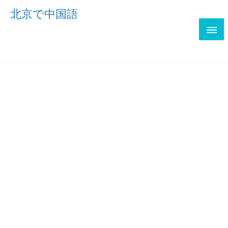
Skip
北京で中国語
to
三十路OLが会社辞めて北京で勉強中。中国語、
content
HSK、中国ネタ、アプリなどを書き綴ります。