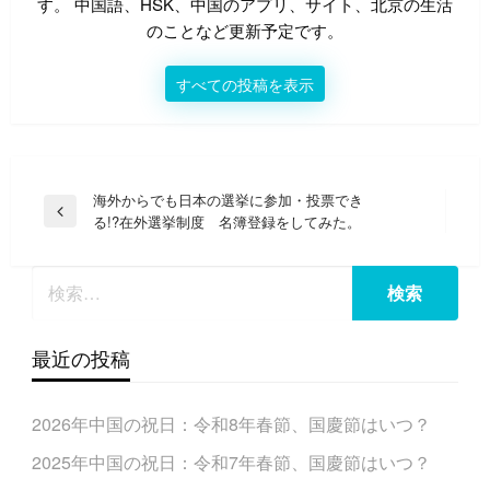
す。 中国語、HSK、中国のアプリ、サイト、北京の生活
のことなど更新予定です。
すべての投稿を表示
投
海外からでも日本の選挙に参加・投票でき
前
る!?在外選挙制度 名簿登録をしてみた。
稿
の
ナ
投
稿
ビ
ゲ
ー
最近の投稿
シ
ョ
2026年中国の祝日：令和8年春節、国慶節はいつ？
ン
2025年中国の祝日：令和7年春節、国慶節はいつ？