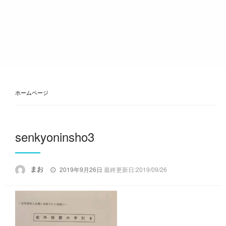
ホームページ
senkyoninsho3
投
まお
2019年9月26日
最終更新日:2019/09/26
稿
日: