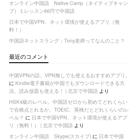
オンライン中国語 Native Camp（ネイティブキャン
プ）１レッスン66円で中国語
日本で中国VPN、ネット環境が使えるアプリ（無
料！）
中国語ネットスラング：Tony老师ってなんのこと？
最近のコメント
中国VPNの話。VPN無しでも使えるおすすめアプリ。
に
Kindle電子書籍が中国でもダウンロードできる方
法。読み放題も使える！ | 北京で中国語
より
HSK4級のレベル。中国語ゼロから初めてどれくらい
で合格点とれるか。TOEIC、英検だとどれくらいのレ
ベル？
に
日本で中国VPN、ネット環境が使えるアプ
リ（無料！） | 北京で中国語
より
オンライン中国語 Skype(スカイプ)
に
日本で中国