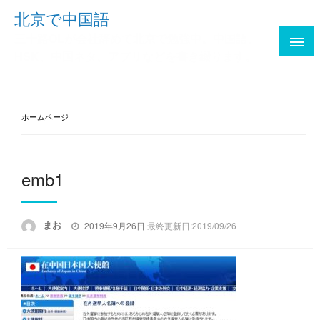
Skip
北京で中国語
to
三十路OLが会社辞めて北京で勉強中。中国語、
content
HSK、中国ネタ、アプリなどを書き綴ります。
ホームページ
emb1
投
まお
2019年9月26日
最終更新日:2019/09/26
稿
日: