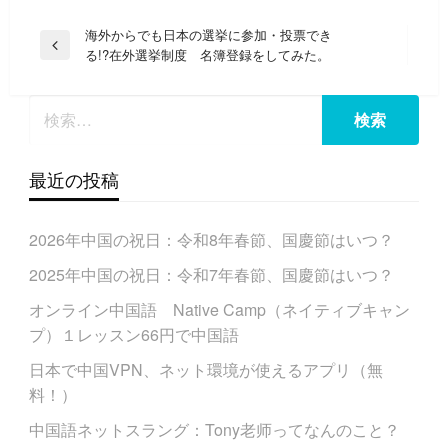
投
海外からでも日本の選挙に参加・投票でき
前
る!?在外選挙制度 名簿登録をしてみた。
稿
の
ナ
投
稿
ビ
ゲ
ー
最近の投稿
シ
ョ
2026年中国の祝日：令和8年春節、国慶節はいつ？
ン
2025年中国の祝日：令和7年春節、国慶節はいつ？
オンライン中国語 Native Camp（ネイティブキャン
プ）１レッスン66円で中国語
日本で中国VPN、ネット環境が使えるアプリ（無
料！）
中国語ネットスラング：Tony老师ってなんのこと？