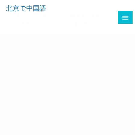
Skip
北京で中国語
to
三十路OLが会社辞めて北京で勉強中。中国語、
content
HSK、中国ネタ、アプリなどを書き綴ります。