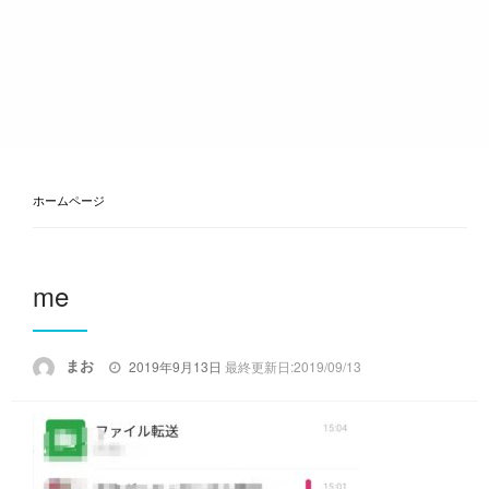
ホームページ
me
投
まお
2019年9月13日
最終更新日:2019/09/13
稿
日: