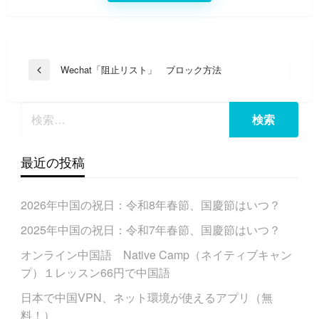
投
Wechat「阻止リスト」 ブロック方法
前
稿
の
投
ナ
稿
ビ
ゲ
最近の投稿
ー
シ
2026年中国の祝日：令和8年春節、国慶節はいつ？
ョ
ン
2025年中国の祝日：令和7年春節、国慶節はいつ？
オンライン中国語 Native Camp（ネイティブキャン
プ）１レッスン66円で中国語
日本で中国VPN、ネット環境が使えるアプリ（無
料！）