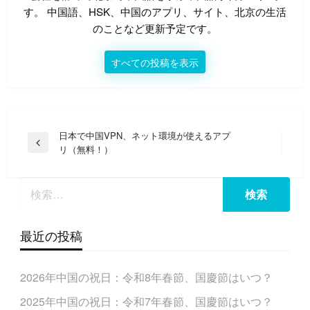
す。 中国語、HSK、中国のアプリ、サイト、北京の生活
のことなど更新予定です。
すべての投稿を表示
投
日本で中国VPN、ネット環境が使えるアプ
前
リ（無料！）
稿
の
ナ
投
稿
ビ
ゲ
ー
最近の投稿
シ
ョ
2026年中国の祝日：令和8年春節、国慶節はいつ？
ン
2025年中国の祝日：令和7年春節、国慶節はいつ？