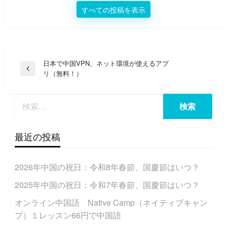
すべての投稿を表示
投
日本で中国VPN、ネット環境が使えるアプ
前
リ（無料！）
稿
の
ナ
投
稿
ビ
ゲ
ー
最近の投稿
シ
ョ
2026年中国の祝日：令和8年春節、国慶節はいつ？
ン
2025年中国の祝日：令和7年春節、国慶節はいつ？
オンライン中国語 Native Camp（ネイティブキャン
プ）１レッスン66円で中国語