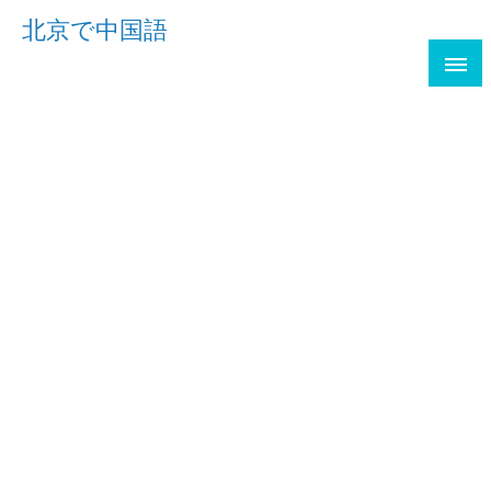
Skip
北京で中国語
to
三十路OLが会社辞めて北京で勉強中。中国語、
content
HSK、中国ネタ、アプリなどを書き綴ります。