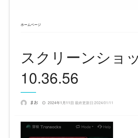
ホームページ
スクリーンショット 
10.36.56
投
まお
2024年1月11日
最終更新日:2024/01/11
稿
日: