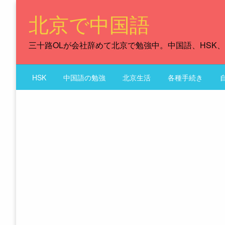
Skip
北京で中国語
to
content
三十路OLが会社辞めて北京で勉強中。中国語、HSK
HSK
中国語の勉強
北京生活
各種手続き