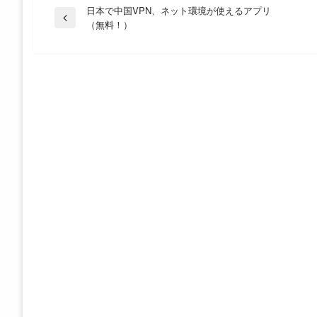
投
日本で中国VPN、ネット環境が使えるアプリ
前
（無料！）
の
稿
投
稿
ナ
ビ
ゲ
ー
シ
ョ