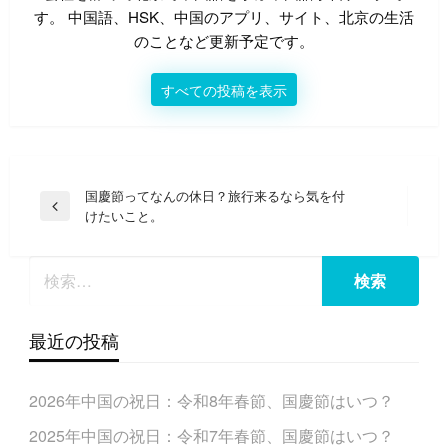
す。 中国語、HSK、中国のアプリ、サイト、北京の生活
のことなど更新予定です。
すべての投稿を表示
投
国慶節ってなんの休日？旅行来るなら気を付
前
けたいこと。
稿
の
ナ
投
稿
ビ
ゲ
ー
最近の投稿
シ
ョ
2026年中国の祝日：令和8年春節、国慶節はいつ？
ン
2025年中国の祝日：令和7年春節、国慶節はいつ？