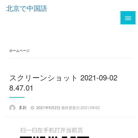
Skip
北京で中国語
to
三十路OLが会社辞めて北京で勉強中。中国語、
content
HSK、中国ネタ、アプリなどを書き綴ります。
ホームページ
スクリーンショット 2021-09-02
8.47.01
投
まお
2021年9月2日
最終更新日:2021/09/02
稿
日: