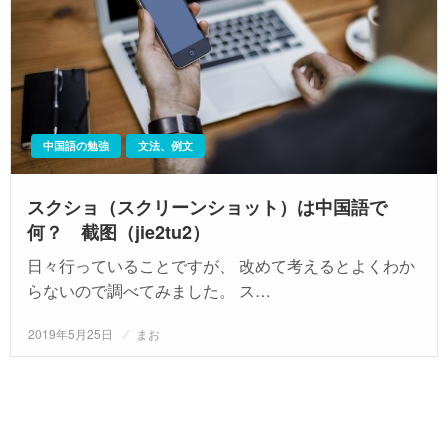
中国語の勉強
文法、例文
スクショ（スクリーンショット）は中国語で
何？ 截图（jie2tu2）
日々行っていることですが、 改めて考えるとよくわか
らないので調べてみました。 ス…
投
2019年5月25日
まお
稿
日: