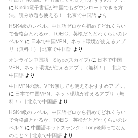
に
Kindle電子書籍が中国でもダウンロードできる方
法。読み放題も使える！ | 北京で中国語
より
HSK4級のレベル。中国語ゼロから初めてどれくらい
で合格点とれるか。TOEIC、英検だとどれくらいのレ
ベル？
に
日本で中国VPN、ネット環境が使えるアプ
リ（無料！） | 北京で中国語
より
オンライン中国語 Skype(スカイプ)
に
日本で中国
VPN、ネット環境が使えるアプリ（無料！） | 北京で
中国語
より
中国VPNの話。VPN無しでも使えるおすすめアプリ。
に
日本で中国VPN、ネット環境が使えるアプリ（無
料！） | 北京で中国語
より
HSK4級のレベル。中国語ゼロから初めてどれくらい
で合格点とれるか。TOEIC、英検だとどれくらいのレ
ベル？
に
中国語ネットスラング：Tony老师ってなん
のこと？ | 北京で中国語
より