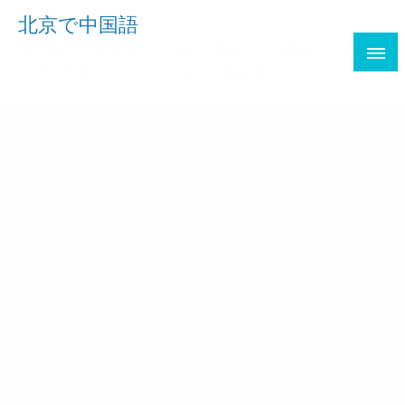
Skip
北京で中国語
to
三十路OLが会社辞めて北京で勉強中。中国語、
content
HSK、中国ネタ、アプリなどを書き綴ります。